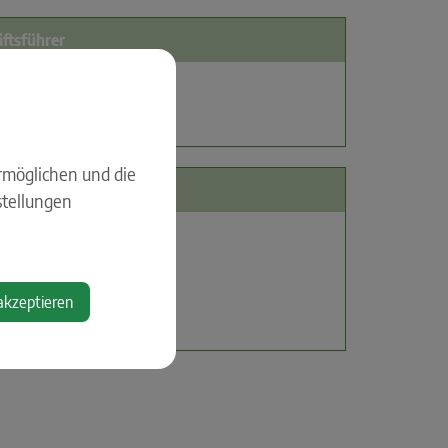
ftsführer
rt Berndl
rmöglichen und die
rt
stellungen
platz 1
Krenstetten
akzeptieren
oogle Maps anzeigen