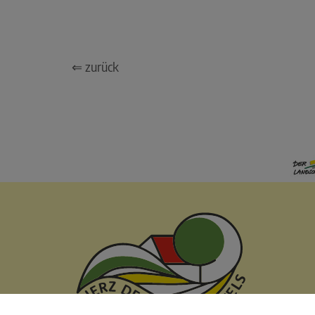
⇐ zurück