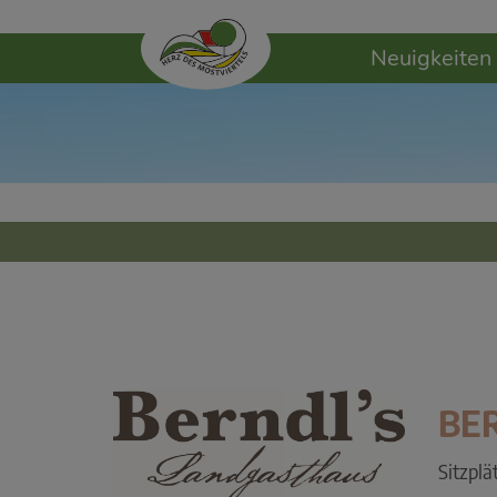
Neuigkeiten
BE
Sitzplä