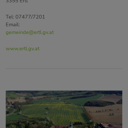
3355 Ertl
Tel: 07477/7201
Email:
gemeinde@ertl.gv.at
www.ertl.gv.at