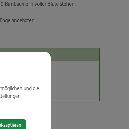
00 Birnbäume in voller Blüte stehen.
ünge angeboten.
rmöglichen und die
n
stellungen
akzeptieren