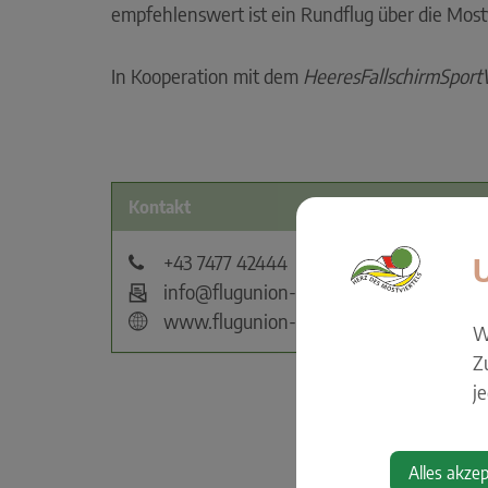
empfehlenswert ist ein Rundflug über die Mostv
In Kooperation mit dem
HeeresFallschirmSport
Kontakt
+43 7477 42444
info@flugunion-seitenstetten.at
www.flugunion-seitenstetten.at
W
Z
j
Alles akzep