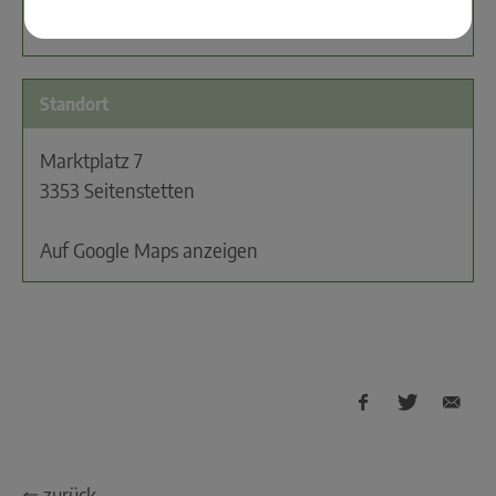
(gesperrt); 31.07.2026 00:00 - 23:59 (gesperrt)
Standort
Marktplatz 7
3353 Seitenstetten
Auf Google Maps anzeigen
⇐ zurück