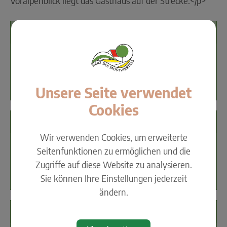
Voralpenblick liegt das Gasthaus auf der Strecke.</p>
Kontakt
+43 7477 42370
gh.sindhuber@aon.at
https://www.gh-hundsmuehle.at
Unsere Seite verwendet
Cookies
Öffnungszeiten
Wir verwenden Cookies, um erweiterte
Sonntag 09:00 - 22:00; Montag 09:00 - 22:00;
Seitenfunktionen zu ermöglichen und die
Dienstag 09:00 - 22:00; Freitag 09:00 - 22:00;
Zugriffe auf diese Website zu analysieren.
Samstag 09:00 - 22:00
Sie können Ihre Einstellungen jederzeit
ändern.
Standort