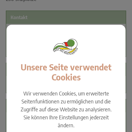
Kontakt
(07476) 8226
office@kirchenwirt-fischer.at
www.kirchenwirt-fischer.at
Unsere Seite verwendet
Öffnungszeiten
Cookies
Ruhetag: Donnerstag
Wir verwenden Cookies, um erweiterte
Seitenfunktionen zu ermöglichen und die
Geschäftsführer
Zugriffe auf diese Website zu analysieren.
Sie können Ihre Einstellungen jederzeit
Fischer Gabriele
ändern.