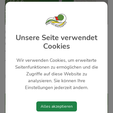
BIBERBACH: MITTWOCH, 07. OKTOBER 2026 18:00
Unsere Seite verwendet
UHR BIS MITTWOCH, 25. NOVEMBER 2026 19:30
UHR
Cookies
YOGA - SANDRA SCHWIEGK
Wir verwenden Cookies, um erweiterte
Yoga für Anfänger und Fortgeschrittene
Seitenfunktionen zu ermöglichen und die
Zugriffe auf diese Website zu
Körper- und Atemübungen, Meditation 90 min
analysieren. Sie können Ihre
18:00-19:30 Uhr
Einstellungen jederzeit ändern.
Veranstaltungsort
Alles akzeptieren
Volksschule Biberbach