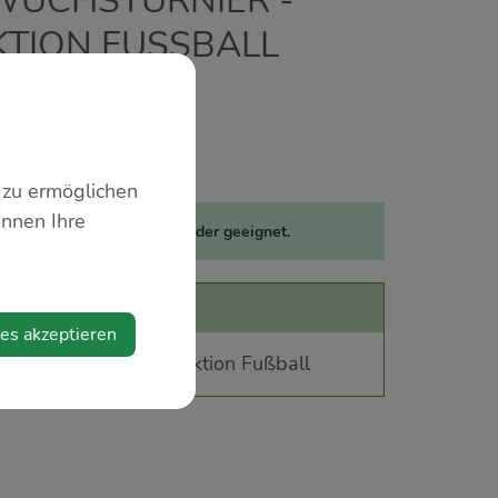
WUCHSTURNIER -
TION FUSSBALL
 zu ermöglichen
önnen Ihre
se Veranstaltung ist für Kinder geeignet.
talter
ies akzeptieren
union Wolfsbach - Sektion Fußball