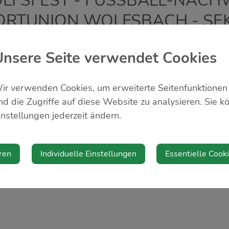
LFSFEST - FUSSBALL-NACH
ORTUNION WOLFSBACH - SEK
Unsere Seite verwendet Cookies
ir verwenden Cookies, um erweiterte Seitenfunktionen
nd die Zugriffe auf diese Website zu analysieren. Sie k
nstaltungsort
Die
instellungen jederzeit ändern.
tzentrum Wolfsbach
Verans
rwald 43
ren
Individuelle Einstellungen
Essentielle Cook
4 Wolfsbach
Sport