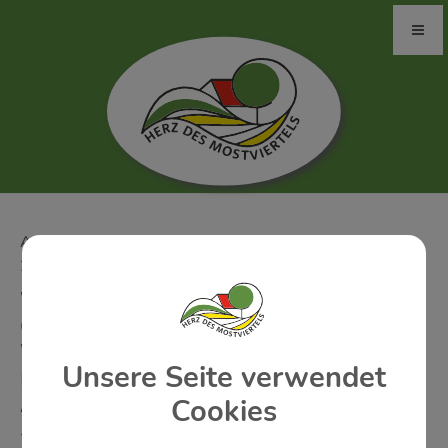
ASCHBACH - MARKT: MITTWOCH, 07. OKTOBER
2026
WANDERFAHRT GMUNDEN
GRÜNBERGSEILBAHN UND
WANDERUNG ZUM LAUDACHSEE -
Unsere Seite verwendet
NÖ´S SENIOREN ORTSGRUPPE
ASCHBACH-MARKT
Cookies
7:00 Uhr / 7:10 Uhr