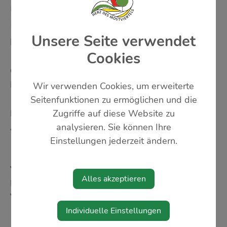
UMTAUSCHMARKT -
FAMILIENREFERAT
Unsere Seite verwendet
Rund um`s Kind
Cookies
Online-Anmeldung für den Verkauf :
Hier geht es zur
Anmeldung
für einen Standplatz
Wir verwenden Cookies, um erweiterte
Seitenfunktionen zu ermöglichen und die
Zugriffe auf diese Website zu
Kosten: € 5,- pro Tisch + 2 Bänke
analysieren. Sie können Ihre
Aufbau: 8 - 9 Uhr
Einstellungen jederzeit ändern.
Verkauf: 9 - 11 Uhr
Alles akzeptieren
Für das leibliche Wohl sorgt der Elternverein der
Volksschule!
Individuelle Einstellungen