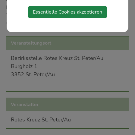
Kreuz-Bezirksstelle St. Peter/Au. Alle Infos zur
Essentielle Cookies akzeptieren
Team Österreich Tafel erhalten Sie unter 059 144
51 840.
Veranstaltungsort
Bezirksstelle Rotes Kreuz St. Peter/Au
Burgholz 1
3352 St. Peter/Au
Veranstalter
Rotes Kreuz St. Peter/Au