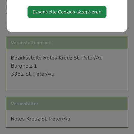
Kreuz-Bezirksstelle St. Peter/Au. Alle Infos zur
Essentielle Cookies akzeptieren
Team Österreich Tafel erhalten Sie unter 059 144
51 840.
Veranstaltungsort
Bezirksstelle Rotes Kreuz St. Peter/Au
Burgholz 1
3352 St. Peter/Au
Veranstalter
Rotes Kreuz St. Peter/Au