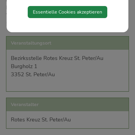
Kreuz-Bezirksstelle St. Peter/Au. Alle Infos zur
Essentielle Cookies akzeptieren
Team Österreich Tafel erhalten Sie unter 059 144
51 840.
Veranstaltungsort
Bezirksstelle Rotes Kreuz St. Peter/Au
Burgholz 1
3352 St. Peter/Au
Veranstalter
Rotes Kreuz St. Peter/Au