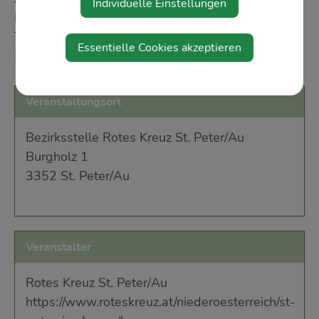
Individuelle Einstellungen
Kreuz-Bezirksstelle St. Peter/Au. Alle Infos zur
Team Österreich Tafel erhalten Sie unter 059 144
Essentielle Cookies akzeptieren
51 840.
Veranstaltungsort
Bezirksstelle Rotes Kreuz St. Peter/Au
Burgholz 1
3352 St. Peter/Au
Veranstalter
Rotes Kreuz St. Peter/Au
https://www.roteskreuz.at/niederoesterreich/st-