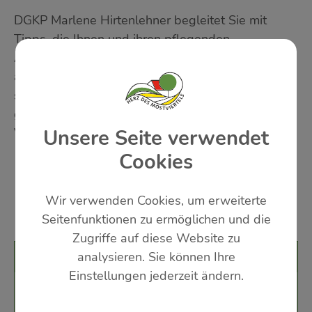
DGKP Marlene Hirtenlehner begleitet Sie mit
Tipps, die Ihnen und ihren pflegenden
Angehörigen zu Gute kommen. Jeden 1. Montag,
alle 2 Monate findet dieser Erfahrungsaustausch
statt. Wir begleiten Sie zwei Stunden in
gemütlicher Atmosphäre! Anmeldung wäre von
Vorteil: 0660/4020452
Unsere Seite verwendet
Cookies
Wir verwenden Cookies, um erweiterte
Seitenfunktionen zu ermöglichen und die
Zugriffe auf diese Website zu
analysieren. Sie können Ihre
Veranstaltungsort
Einstellungen jederzeit ändern.
Schloss St.Peter/Au
Hofgasse 6