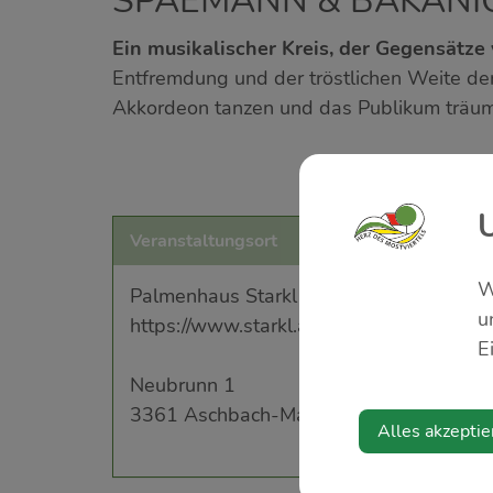
SPAEMANN & BAKANIC
Ein musikalischer Kreis, der Gegensätze 
Entfremdung und der tröstlichen Weite der
Akkordeon tanzen und das Publikum träu
Veranstaltungsort
W
Palmenhaus Starkl
u
https://www.starkl.at/Standorte/Aschbac
E
Neubrunn 1
3361 Aschbach-Markt
Alles akzeptie