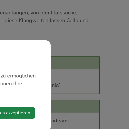
Neuanfängen, von Identitätssuche,
 – diese Klangwelten lassen Cello und
 zu ermöglichen
önnen Ihre
ogramm/spaemann-bakanic/
ies akzeptieren
h oder offline am Gemeindeamt