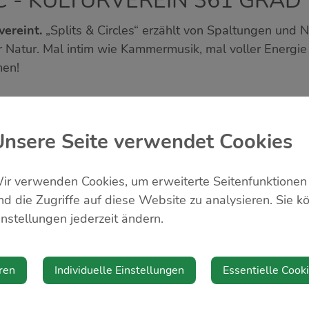
 - KULTURVEREIN 361 GRAD
vereint.
„Splits & Circles“ erzählt von Spaltungen und 
 Natur. Mal intim wie Kammermusik, mal voller Energie
men!
Unsere Seite verwendet Cookies
Veranstalter
ir verwenden Cookies, um erweiterte Seitenfunktionen
Kulturverein 361 Grad
nd die Zugriffe auf diese Website zu analysieren. Sie k
h
https://361grad.at/pr
instellungen jederzeit ändern.
Karten
ren
Individuelle Einstellungen
Essentielle Cook
Karten online erhältlic
Aschbach-Markt.