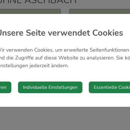
ÜHNE ASCHBACH
Veranstalter
Bühne Aschbach
Unsere Seite verwendet Cookies
ir verwenden Cookies, um erweiterte Seitenfunktionen
nd die Zugriffe auf diese Website zu analysieren. Sie k
instellungen jederzeit ändern.
ren
Individuelle Einstellungen
Essentielle Cook