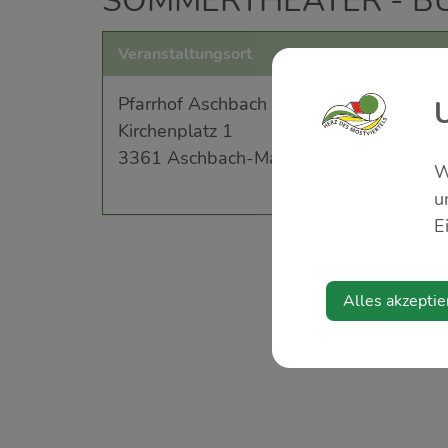
SOMMERTHEATER - B
Veranstaltungsort
Pfarrhof Aschbach
Kirchenplatz 1
3361 Aschbach-Markt
W
u
E
Alles akzeptie