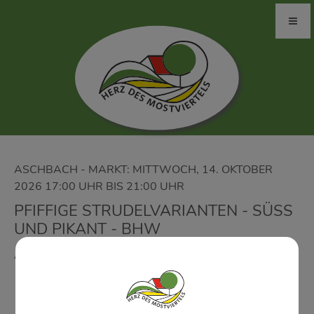
ASCHBACH - MARKT: MITTWOCH, 14. OKTOBER
2026 17:00 UHR BIS 21:00 UHR
PFIFFIGE STRUDELVARIANTEN - SÜSS U
ND PIKANT - BHW
Anna Sturl (0664/404 86 21)