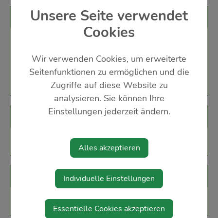
Unsere Seite verwendet
Veranstaltungsort
Cookies
MS Aschbach-Markt, Schulküche
Schulstraße 2
Wir verwenden Cookies, um erweiterte
3361 Aschbach-Markt
Seitenfunktionen zu ermöglichen und die
Zugriffe auf diese Website zu
analysieren. Sie können Ihre
Einstellungen jederzeit ändern.
Veranstalter
BHW
Alles akzeptieren
Karten
Individuelle Einstellungen
Kosten: € 30,00 pro Person
Essentielle Cookies akzeptieren