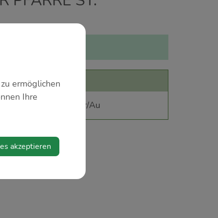
R PFARRE ST.
r Kinder geeignet.
 zu ermöglichen
önnen Ihre
m der Pfarre St. Peter/Au
ies akzeptieren