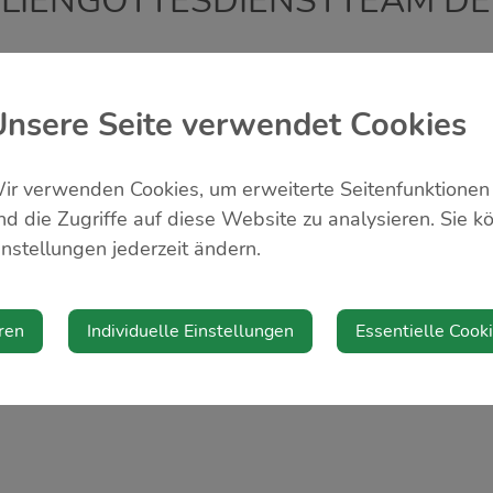
ILIENGOTTESDIENSTTEAM DE
Diese Veranstaltung ist fü
Unsere Seite verwendet Cookies
Veranstalter
ir verwenden Cookies, um erweiterte Seitenfunktionen
nd die Zugriffe auf diese Website zu analysieren. Sie k
Familiengottesdiensttea
instellungen jederzeit ändern.
ren
Individuelle Einstellungen
Essentielle Cook