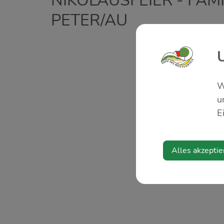
NIKOLAUSFEIER - FAM
PETER/AU
W
u
E
Alles akzeptie