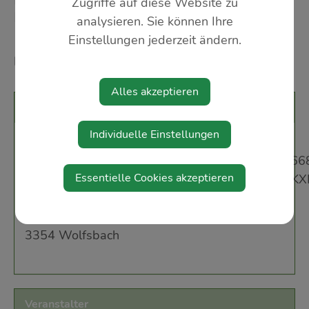
NACHT DER BLASMUSIK -
Zugriffe auf diese Website zu
MUSIKVEREIN WOLFSBACH
analysieren. Sie können Ihre
Einstellungen jederzeit ändern.
19:00 Uhr Heilige Messe anschließend
Platzkonzert
Alles akzeptieren
Veranstaltungsort
Individuelle Einstellungen
Marktplatz
https://www.google.at/maps/@48.0796352,14.6
Essentielle Cookies akzeptieren
hl=de&entry=ttu&g_ep=EgoyMDI1MTAxNC4w
Kirchenstraße 2
3354 Wolfsbach
Veranstalter