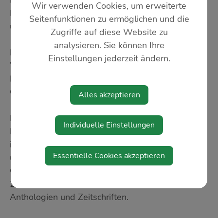
Engagement in kulturpolitischen Diskussionen,
Wir verwenden Cookies, um erweiterte
Herausgabe des Flugblattes zum Tag der Lyrik
Seitenfunktionen zu ermöglichen und die
und mehr.
Zugriffe auf diese Website zu
analysieren. Sie können Ihre
Heuer werden die Schriftstellerin,
Einstellungen jederzeit ändern.
Wissenschaftlerin und Journalistin Sabine
Dengscherz und der Autor Jan David Zimmermann
Gäste in St. Peter in der Au sein.
Alles akzeptieren
Dengscherz studierte Germanistik,
Individuelle Einstellungen
Kommunikationswissenschaft und Hungarologie
in Wien, wo sie 2005 promovierte und
Essentielle Cookies akzeptieren
unterrichtet an Universitäten in Ungarn, Russland,
Österreich, Deutschland und Indonesien. Seit
2003 publiziert sie Lyrik und Prosa vor allem in
Anthologien und Zeitschriften.