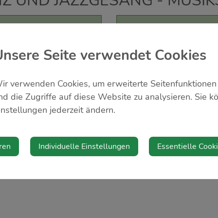
NZ UND JAZZGESANG - MUSI
Veranstalter
Musikschule Mostvierte
Unsere Seite verwendet Cookies
https://msmost4.at/
ir verwenden Cookies, um erweiterte Seitenfunktionen
nd die Zugriffe auf diese Website zu analysieren. Sie k
instellungen jederzeit ändern.
ren
Individuelle Einstellungen
Essentielle Cook