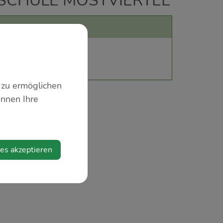
KSCHULE MOSTVIERTEL
l
 zu ermöglichen
önnen Ihre
ies akzeptieren