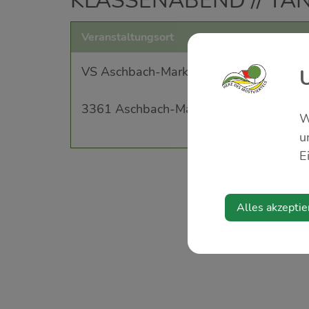
KLASSENABEND // TA
Veranstaltungsort
VS Aschbach-Markt, Aula
3361 Aschbach-Markt
W
u
E
Alles akzeptie