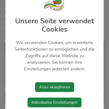
aufgeführt - 15 & 20 Uhr Für das leibliche Wohl
ist in der Pause und im Anschluss bestens
gesorgt. Der Musikverein Ertl freut sich auf Ihren
Unsere Seite verwendet
Besuch und einen stimmungsvollen musikalischen
Cookies
Herbstabend!
Wir verwenden Cookies, um erweiterte
Veranstaltungsort
Seitenfunktionen zu ermöglichen und die
Zugriffe auf diese Website zu
Turnsaal der Schule Ertl
analysieren. Sie können Ihre
Schulstraße 1
Einstellungen jederzeit ändern.
3355 Ertl
Alles akzeptieren
Diese Veranstaltung ist für Kinder geeignet.
Individuelle Einstellungen