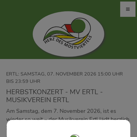
ERTL: SAMSTAG, 07. NOVEMBER 2026 15:00 UHR
BIS 23:59 UHR
HERBSTKONZERT - MV ERTL -
MUSIKVEREIN ERTL
Am Samstag, dem 7. November 2026, ist es
wieder so weit – der Musikverein Ertl lädt herzlich
zum traditionellen Herbstkonzert ein. Das
abwechslungsreiche Programm wird 2-mal