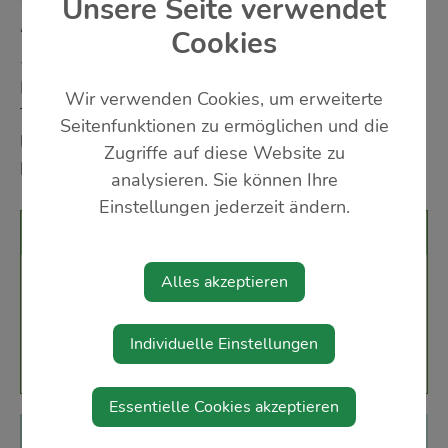
Unsere Seite verwendet
ANDREAS STÖGER
Cookies
- Triff Gleichgesinnte - Spiele deine
Lieblingsstücke auf der Steirischen Harmonika -
Wir verwenden Cookies, um erweiterte
Tausche dich aus, teile deine Erfahrungen und
Seitenfunktionen zu ermöglichen und die
lerne voneinander - auch andere Instrumente sind
Zugriffe auf diese Website zu
herzlich Willkommen
analysieren. Sie können Ihre
Einstellungen jederzeit ändern.
Veranstaltungsort
Alles akzeptieren
Gasthaus "Zum Jagawirt", Krifter
Hofgasse 15
3352 St. Peter / Au
Individuelle Einstellungen
Essentielle Cookies akzeptieren
Diese Veranstaltung ist für Kinder geeignet.