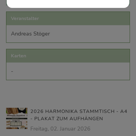
Veranstalter
Andreas Stöger
Karten
-
2026 HARMONIKA STAMMTISCH - A4
- PLAKAT ZUM AUFHÄNGEN
Freitag, 02. Januar 2026