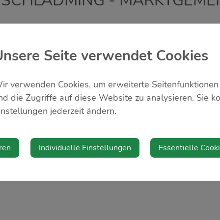
 SCHLADMING - MARKTGEMEIN
Unsere Seite verwendet Cookies
ir verwenden Cookies, um erweiterte Seitenfunktionen
nd die Zugriffe auf diese Website zu analysieren. Sie k
Veranstalter
instellungen jederzeit ändern.
Marktgemeinde St. Pete
ren
Individuelle Einstellungen
Essentielle Cook