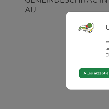
GEMEINDESCHITAG IN
AU
W
u
E
Alles akzeptie