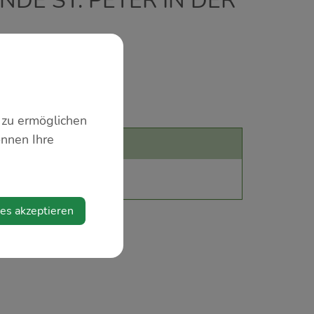
DE ST. PETER IN DER
 zu ermöglichen
önnen Ihre
r in der Au
ies akzeptieren