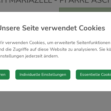
 MARIAZELL - PFARRE ASC
Veranstalter
Pfarre Aschbach
Unsere Seite verwendet Cookies
ir verwenden Cookies, um erweiterte Seitenfunktionen
nd die Zugriffe auf diese Website zu analysieren. Sie k
instellungen jederzeit ändern.
ren
Individuelle Einstellungen
Essentielle Cook