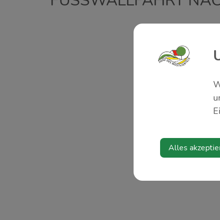
FUSSWALLFAHRT NACH
W
u
E
Alles akzeptie