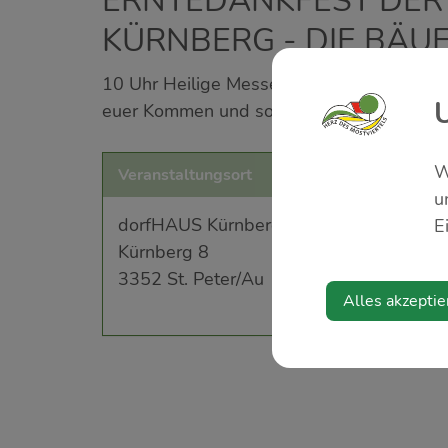
ERNTEDANKFEST DER
KÜRNBERG - DIE BÄ
10 Uhr Heilige Messe anschließend Frühs
euer Kommen und sorgen mit Knödel und Ku
W
Veranstaltungsort
u
dorfHAUS Kürnberg
E
Kürnberg 8
3352 St. Peter/Au
Alles akzeptie