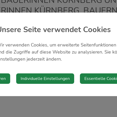
 BÄUERINNEN KÜRNBERG U
UERINNEN KÜRNBERG, BAUE
choppen im dorfHAUS Kürnberg. Die Bäuerinnen und de
Unsere Seite verwendet Cookies
chen für das leibliche Wohl.
ir verwenden Cookies, um erweiterte Seitenfunktionen
Diese Veranstaltung ist fü
nd die Zugriffe auf diese Website zu analysieren. Sie k
instellungen jederzeit ändern.
Veranstalter
Die Bäuerinnen Kürnbe
ren
Individuelle Einstellungen
Essentielle Cook