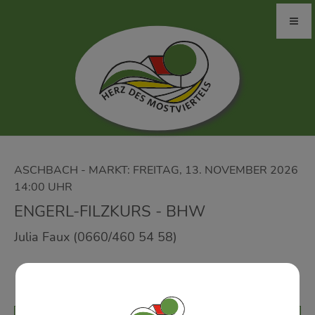
ASCHBACH - MARKT: FREITAG, 13. NOVEMBER 2026
14:00 UHR
ENGERL-FILZKURS - BHW
Julia Faux (0660/460 54 58)