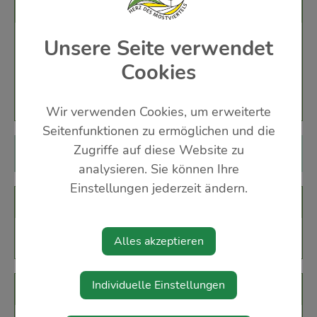
Veranstaltungsort
Rathaussaal (Altes Rathaus, 1. Stock)
Unsere Seite verwendet
Cookies
3361 Aschbach-Markt
Wir verwenden Cookies, um erweiterte
Seitenfunktionen zu ermöglichen und die
Zugriffe auf diese Website zu
Diese Veranstaltung ist für Kinder geeignet.
analysieren. Sie können Ihre
Einstellungen jederzeit ändern.
Veranstalter
BHW
Alles akzeptieren
Individuelle Einstellungen
Karten