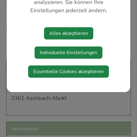
ASCHBACH
analysieren. Sie können Ihre
Einstellungen jederzeit ändern.
19.00 Uhr
Einlass 18.00 Uhr
Alles akzeptieren
Individuelle Einstellungen
Veranstaltungsort
Essentielle Cookies akzeptieren
Landgasthaus Berndl
Marienplatz
3361 Aschbach-Markt
Veranstalter