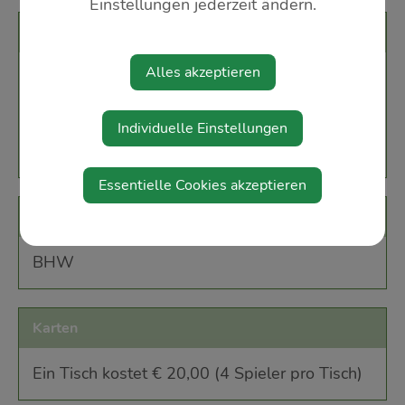
Einstellungen jederzeit ändern.
Veranstaltungsort
Alles akzeptieren
MildWild Stöckl
Neubrunn
3361 Aschbach-Markt
Individuelle Einstellungen
Essentielle Cookies akzeptieren
Veranstalter
BHW
Karten
Ein Tisch kostet € 20,00 (4 Spieler pro Tisch)