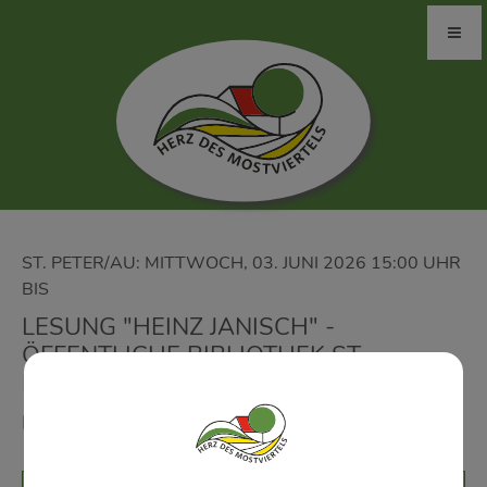
ST. PETER/AU: MITTWOCH, 03. JUNI 2026 15:00 UHR
BIS
LESUNG "HEINZ JANISCH" -
ÖFFENTLICHE BIBLIOTHEK ST.
PETER/AU
Kinderbuch "Ich freue mich furchtbar sehr"