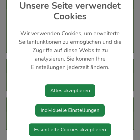
Veranstaltungsort
Unsere Seite verwendet
Cookies
Pfarrsaal St. Peter/Au
Hofgasse 5
Wir verwenden Cookies, um erweiterte
3352 St.Peter/Au
Seitenfunktionen zu ermöglichen und die
Zugriffe auf diese Website zu
analysieren. Sie können Ihre
Veranstalter
Einstellungen jederzeit ändern.
Öffentliche Bibliothek St. Peter/Au
Alles akzeptieren
Karten
Individuelle Einstellungen
freiwillige Spenden
Essentielle Cookies akzeptieren