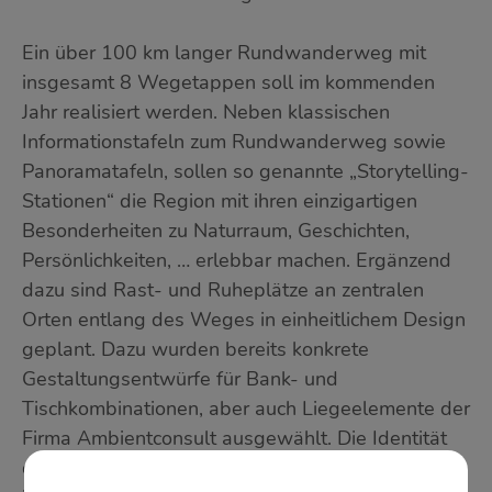
Ein über 100 km langer Rundwanderweg mit
insgesamt 8 Wegetappen soll im kommenden
Jahr realisiert werden. Neben klassischen
Informationstafeln zum Rundwanderweg sowie
Panoramatafeln, sollen so genannte „Storytelling-
Stationen“ die Region mit ihren einzigartigen
Besonderheiten zu Naturraum, Geschichten,
Persönlichkeiten, … erlebbar machen. Ergänzend
dazu sind Rast- und Ruheplätze an zentralen
Orten entlang des Weges in einheitlichem Design
geplant. Dazu wurden bereits konkrete
Gestaltungsentwürfe für Bank- und
Tischkombinationen, aber auch Liegeelemente der
Firma Ambientconsult ausgewählt. Die Identität
der Kleinregion im Herzen des Mostviertels mit