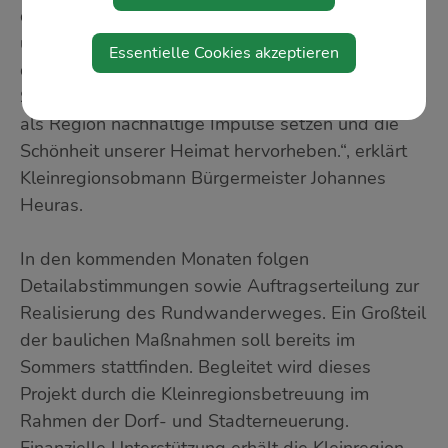
der beliebtesten Fotopunkte des Mostviertels in
unseren sieben Gemeinden liegen, dann wird
Essentielle Cookies akzeptieren
deutlich, welchen großartigen landschaftlichen
Schatz wir hier haben. Wir wollen hier gemeinsam
als Region nachhaltige Impulse setzen und die
Schönheit unserer Heimat hervorheben.“, erklärt
Kleinregionsobmann Bürgermeister Johannes
Heuras.
In den kommenden Monaten folgen
Detailabstimmungen sowie Auftragserteilung zur
Realisierung des Rundwanderweges. Ein Großteil
der baulichen Maßnahmen soll bereits im
Sommers stattfinden. Begleitet wird dieses
Projekt durch die Kleinregionsbetreuung im
Rahmen der Dorf- und Stadterneuerung.