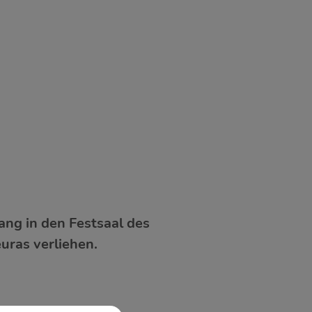
ng in den Festsaal des
ras verliehen.