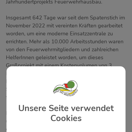
Jahrhundertprojekts Feuerwehrhausbau.
Insgesamt 642 Tage war seit dem Spatenstich im
November 2022 mit vereinten Kräften gearbeitet
worden, um eine moderne Einsatzzentrale zu
errichten. Mehr als 10.000 Arbeitsstunden waren
von den Feuerwehrmitgliedern und zahlreichen
HelferInnen geleistet worden, um dieses
Großprojekt mit einem Kostenvolumen von 3
Millionen Euro zu verwirklichen. Zu je einem
Drittel wurde dieses von Feuerwehr, Gemeinde
St. Peter in der Au und Land Niederösterreich
finanziert.
Unsere Seite verwendet
Nachdem die Feierlichkeiten bereits am Freitag
Cookies
und Samstag, 16. und 17. August, mit einem
gelungenen Abendprogramm gestartet waren,