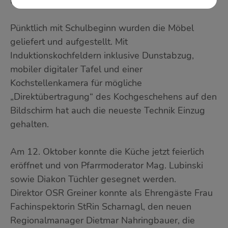
Maler- und Bodenlegerarbeiten ausgeführt.
Pünktlich mit Schulbeginn wurden die Möbel
geliefert und aufgestellt. Mit
Induktionskochfeldern inklusive Dunstabzug,
mobiler digitaler Tafel und einer
Kochstellenkamera für mögliche
„Direktübertragung“ des Kochgeschehens auf den
Bildschirm hat auch die neueste Technik Einzug
gehalten.
Am 12. Oktober konnte die Küche jetzt feierlich
eröffnet und von Pfarrmoderator Mag. Lubinski
sowie Diakon Tüchler gesegnet werden.
Direktor OSR Greiner konnte als Ehrengäste Frau
Fachinspektorin StRin Scharnagl, den neuen
Regionalmanager Dietmar Nahringbauer, die