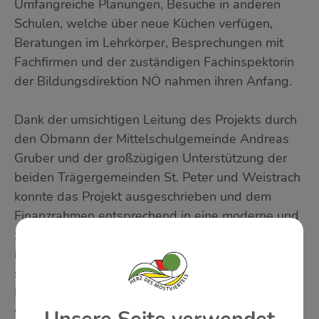
Umfangreiche Planungen, Besuche in anderen
Schulen, welche über neue Küchen verfügen,
Beratungen im Lehrkörper, Besprechungen mit
Fachfirmen und der zuständigen Fachinspektorin
der Bildungsdirektion NÖ nahmen ihren Anfang.
Dank der umsichtigen Leitung des Projekts durch
den Obmann der Mittelschulgemeinde Andreas
Gruber und der großzügigen Unterstützung der
beiden Trägergemeinden St. Peter und Weistrach
konnte das Projekt ausgeschrieben und dem
Finanzrahmen entsprechend in eine moderne und
zweckmäßige Ausgestaltung der Mittelschule
investiert werden. Die Gesamtkosten belaufen
sich auf € 130.000, die mit 25 Prozent durch den
NÖ Schul- und Kindergartenfonds gefördert
werden.