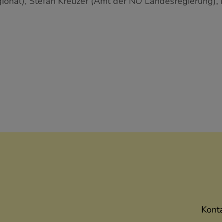
ional), Stefan Kreuzer (Amt der NÖ Landesregierung), 
Kont