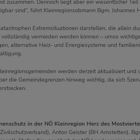
 zusammen. Dennoch liegt aber ein wesentlicher Teil 
igbar sind“, führt Kleinregionsobmann Bgm. Johannes 
Katastrophen Extremsituationen darstellen, die allein 
 vollständig vermieden werden können – umso wichtiger
gen, alternative Heiz- und Energiesysteme und familie
ältigung.
inregionsgemeinden werden derzeit aktualisiert und übe
ber die Gemeindegrenzen hinweg wichtig, da sich Sze
rstrecken.
henschutz in der NÖ Kleinregion Herz des Mostvierte
NÖ Zivilschutzverband), Anton Geister (BH Amstetten), 