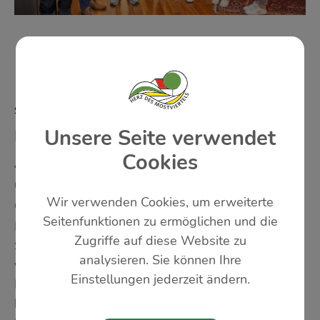
ST. PETER/AU
Unsere Seite verwendet
IM FERIALEINSATZ FÜR DIE GEMEINDE
Cookies
Auch heuer halfen wieder Schülerinnen
und Schüler in den Ferien im
Wir verwenden Cookies, um erweiterte
Gemeindedienst mit.
Seitenfunktionen zu ermöglichen und die
Die Sommerferien nützen viele Schülerinnen und
Zugriffe auf diese Website zu
Schüler, um sich mit Ferialarbeit etwas dazu zu
analysieren. Sie können Ihre
verdienen bzw. erste Arbeitsluft zu schnuppern.
Einstellungen jederzeit ändern.
Die Marktgemeinde St. Peter/Au freute sich auch
heuer wieder über den Einsatz von