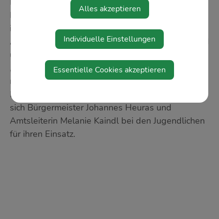
FerialpraktikantInnen im Gemeindedienst. Ob am
Alles akzeptieren
Bauhof, im Freibad, am Gemeindeamt oder aber
in der Ferienbetreuung in der Volksschule – die
Individuelle Einstellungen
Aufgabenfelder waren wieder sehr spannend und
umfangreich.
„Die Gemeinde ist immer wieder auf der Suche
Essentielle Cookies akzeptieren
nach engagierten Mitarbeiterinnen und
Mitarbeitern, auch in der Ferialarbeit“, bedankten
sich Bürgermeister Johannes Heuras und
Amtsleiterin Melanie Kaindl bei den Jugendlichen
für ihren Einsatz.