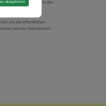
ies akzeptieren
sten Kurstage finden in der
sich um die öffentlichen
rsonen können teilnehmen!