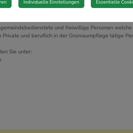
ren
Individuelle Einstellungen
Essentielle Cook
ten (KLAR!) organisiert den zehntägigen Kurs. Die er
att.
an gemeindebedienstete und freiwillige Personen welche 
rivate und beruflich in der Grünraumpflege tätige Pe
den Sie unter:
e