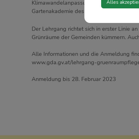
Alles akzeptie
Klimawandelanpassungsmodellregion Amstet
Gartenakademie des Stift Seitenstetten st
Der Lehrgang richtet sich in erster Linie 
Grünräume der Gemeinden kümmern. Auch P
Alle Informationen und die Anmeldung fin
www.gda.gv.at/lehrgang-gruenraumpfleg
Anmeldung bis 28. Februar 2023