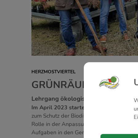
HERZMOSTVIERTEL
GRÜNRÄUME - GEWUS
Lehrgang ökologische Grünraumpfleg
W
Im April 2023 startet der
Lehrgang ökol
u
zum Schutz der Biodiversität, Bäume zur B
E
Rolle in der Anpassung an den Klimawandel
Aufgaben in den Gemeinden der Region. E