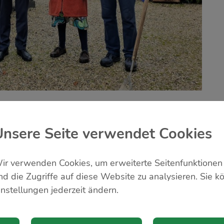
Unsere Seite verwendet Cookies
ST WIE!
e in der Region
ir verwenden Cookies, um erweiterte Seitenfunktionen
ogische Grünraumpflege
erstmals in der Region Amst
nd die Zugriffe auf diese Website zu analysieren. Sie k
eschattung oder Versickerungsflächen - öffentliche Grü
instellungen jederzeit ändern.
! Der professionelle Lehrgang bietet die Basisausbild
ine Kooperation zwischen "Natur im Garten" und der