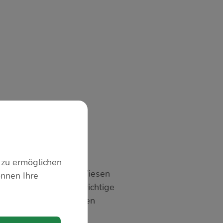
 zu ermöglichen
etten. Ob naturnahe Wiesen
önnen Ihre
nräume spielen eine wichtige
ung für diese wichtigen