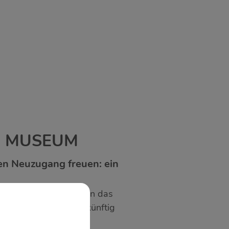
 MUSEUM
ren Neuzugang freuen: ein
einer Privatsammlung an das
bernommen und wird künftig