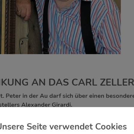
KUNG AN DAS CARL ZELLER
. Peter in der Au darf sich über einen besonde
tellers Alexander Girardi.
s Gehart in St. Pölten ein besonderes Kunstwerk aus s
n Ing. Thomas Gnedt stellvertretend für das Museum ü
Unsere Seite verwendet Cookies