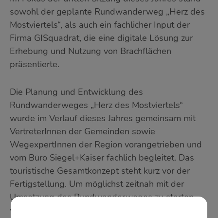
sowohl der geplante Rundwanderweg „Herz des
Mostviertels“, als auch ein fachlicher Input der
Firma GISquadrat, die eine digitale Lösung zur
Erhebung und Nutzung von Brachflächen
präsentierte.
Die Planung und Entwicklung des
Rundwanderweges „Herz des Mostviertels“
wurde im Verlauf dieses Jahres gemeinsam mit
VertreterInnen der Gemeinden sowie
WegexpertInnen der Region vorangetrieben und
vom Büro Siegel+Kaiser fachlich begleitet. Das
touristische Gesamtkonzept steht kurz vor der
Fertigstellung. Um möglichst zeitnah mit der
Umsetzung des Rundwanderweges zu starten,
wurde die Kleinregionssitzung zur gemeinsamen