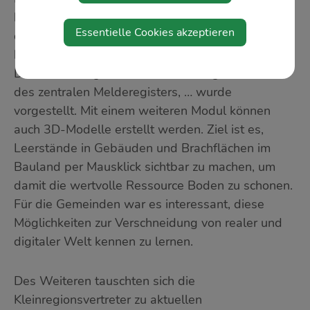
bildete ein Fachvortrag der Firma GISquadrat. Ein
Essentielle Cookies akzeptieren
digitales Tool zur optimalen Nutzung und Analyse
bereits vorhandener statischer und dynamischer
Daten, wie Registerdaten, Widmungen, Daten
des zentralen Melderegisters, … wurde
vorgestellt. Mit einem weiteren Modul können
auch 3D-Modelle erstellt werden. Ziel ist es,
Leerstände in Gebäuden und Brachflächen im
Bauland per Mausklick sichtbar zu machen, um
damit die wertvolle Ressource Boden zu schonen.
Für die Gemeinden war es interessant, diese
Möglichkeiten zur Verschneidung von realer und
digitaler Welt kennen zu lernen.
Des Weiteren tauschten sich die
Kleinregionsvertreter zu aktuellen