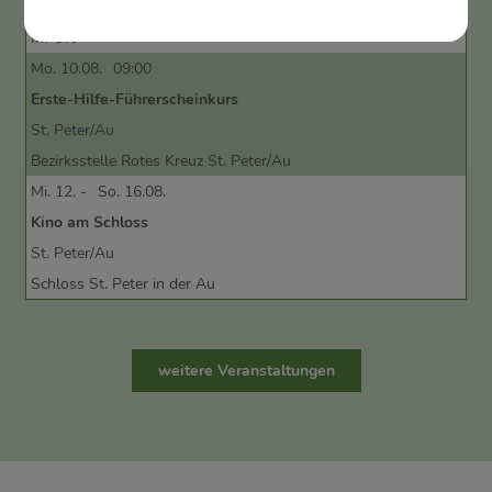
Biberbach
Im Ort
Mo. 10.08.
09:00
Erste-Hilfe-Führerscheinkurs
St. Peter/Au
Bezirksstelle Rotes Kreuz St. Peter/Au
Mi. 12. -
So. 16.08.
Kino am Schloss
St. Peter/Au
Schloss St. Peter in der Au
weitere Veranstaltungen